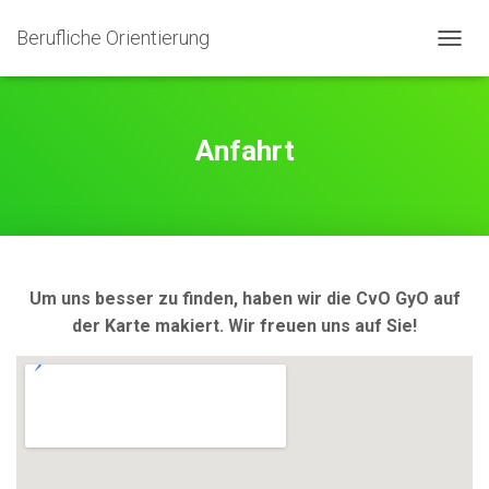
Berufliche Orientierung
N
A
V
I
G
Anfahrt
A
T
I
O
N
U
M
Um uns besser zu finden, haben wir die CvO GyO auf
S
der Karte makiert. Wir freuen uns auf Sie!
C
H
A
L
T
E
N