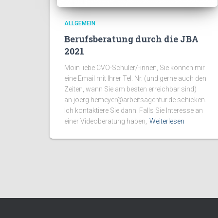
ALLGEMEIN
Berufsberatung durch die JBA
2021
Moin liebe CVO-Schüler/-innen, Sie können mir
eine Email mit Ihrer Tel. Nr. (und gerne auch den
Zeiten, wann Sie am besten erreichbar sind)
an joerg.hemeyer@arbeitsagentur.de schicken.
Ich kontaktiere Sie dann. Falls Sie Interesse an
einer Videoberatung haben,
Weiterlesen