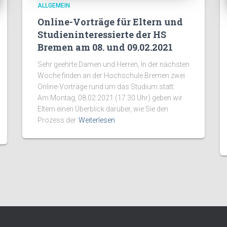
ALLGEMEIN
Online-Vorträge für Eltern und
Studieninteressierte der HS
Bremen am 08. und 09.02.2021
Sehr geehrte Damen und Herren, In der nächsten
Woche finden an der Hochschule Bremen zwei
Online-Vorträge rund um das Studium statt:
Am Montag, 08.02.2021 (17.30 Uhr) geben wir
Eltern einen Überblick darüber, wie Sie den
Prozess der
Weiterlesen