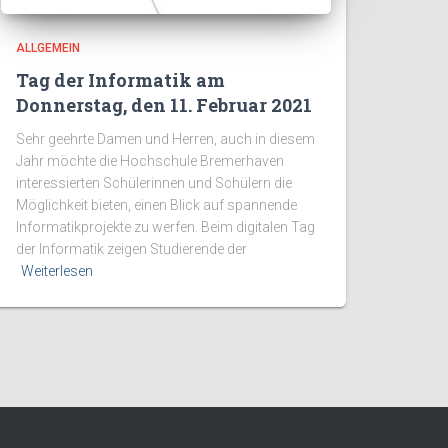
ALLGEMEIN
Tag der Informatik am
Donnerstag, den 11. Februar 2021
Sehr geehrte Damen und Herren, auch in diesem
Jahr möchte die Hochschule Bremerhaven
interessierten Schülerinnen und Schülern die
Möglichkeit bieten, einen Blick auf spannende
Informatikprojekte zu werfen. Beim digitalen Tag
der Informatik zeigen Studierende der
Weiterlesen