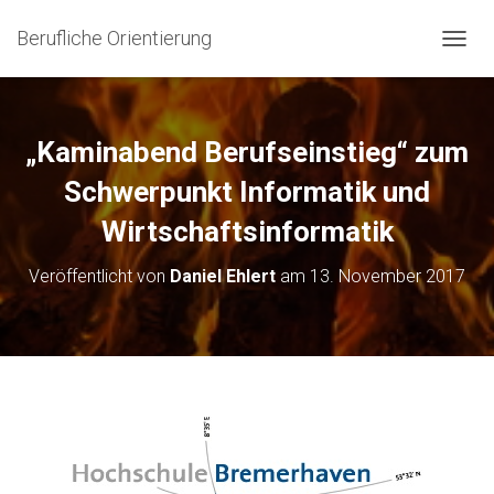
Berufliche Orientierung
N
A
V
I
G
„Kaminabend Berufseinstieg“ zum
A
T
Schwerpunkt Informatik und
I
Wirtschaftsinformatik
O
N
U
Veröffentlicht von
Daniel Ehlert
am
13. November 2017
M
S
C
H
A
L
T
E
N