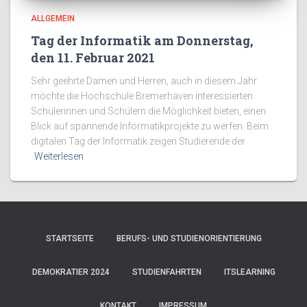
ALLGEMEIN
Tag der Informatik am Donnerstag,
den 11. Februar 2021
Sehr geehrte Damen und Herren, auch in diesem Jahr
möchte die Hochschule Bremerhaven interessierten
Schülerinnen und Schülern die Möglichkeit bieten, einen
Blick auf spannende Informatikprojekte zu werfen. Beim
digitalen Tag der Informatik zeigen Studierende der
Weiterlesen
STARTSEITE
BERUFS- UND STUDIENORIENTIERUNG
DEMOKRATIER 2024
STUDIENFAHRTEN
ITSLEARNING
KONTAKT
IMPRESSUM