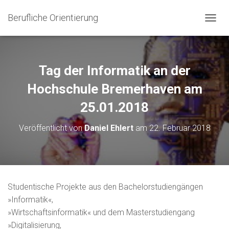
Berufliche Orientierung
N
A
V
I
G
Tag der Informatik an der
A
T
Hochschule Bremerhaven am
I
25.01.2018
O
N
U
Veröffentlicht von
Daniel Ehlert
am
22. Februar 2018
M
S
C
H
A
L
Studentische Projekte aus den Bachelorstudiengängen
T
»Informatik«,
E
N
»Wirtschaftsinformatik« und dem Masterstudiengang
»Digitalisierung,