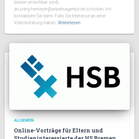
besten erreichbar sind)
an joerg.hemeyer@arbeitsagentur.de schicken. Ich
kontaktiere Sie dann. Falls Sie Interesse an einer
Videoberatung haben,
Weiterlesen
ALLGEMEIN
Online-Vorträge für Eltern und
Studieninteressierte der HS Bremen