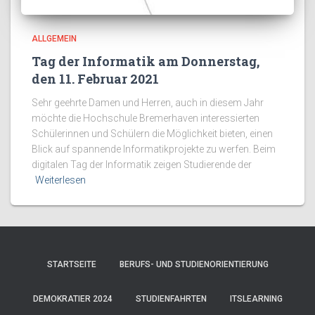
ALLGEMEIN
Tag der Informatik am Donnerstag,
den 11. Februar 2021
Sehr geehrte Damen und Herren, auch in diesem Jahr
möchte die Hochschule Bremerhaven interessierten
Schülerinnen und Schülern die Möglichkeit bieten, einen
Blick auf spannende Informatikprojekte zu werfen. Beim
digitalen Tag der Informatik zeigen Studierende der
Weiterlesen
STARTSEITE
BERUFS- UND STUDIENORIENTIERUNG
DEMOKRATIER 2024
STUDIENFAHRTEN
ITSLEARNING