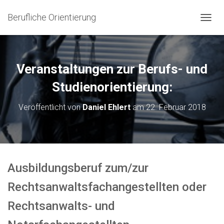
Berufliche Orientierung
N
A
V
I
G
Veranstaltungen zur Berufs- und
A
T
Studienorientierung:
I
O
Veröffentlicht von
Daniel Ehlert
am
22. Februar 2018
N
U
M
S
C
H
Ausbildungsberuf zum/zur
A
L
Rechtsanwaltsfachangestellten oder
T
E
Rechtsanwalts- und
N