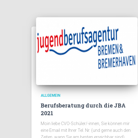
ALLGEMEIN
Berufsberatung durch die JBA
2021
Moin liebe CVO-Schüler/-innen, Sie können mir
eine Email mit Ihrer Tel. Nr. (und gerne auch den
Zeiten, wann Sie am besten erreichbar sind)